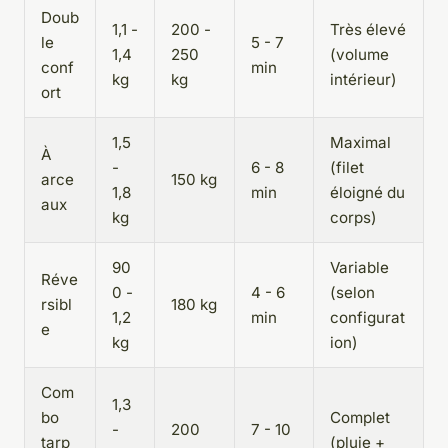
Doub
1,1 -
200 -
Très élevé
le
5 - 7
1,4
250
(volume
conf
min
kg
kg
intérieur)
ort
1,5
Maximal
À
-
6 - 8
(filet
arce
150 kg
1,8
min
éloigné du
aux
kg
corps)
90
Variable
Réve
0 -
4 - 6
(selon
rsibl
180 kg
1,2
min
configurat
e
kg
ion)
Com
1,3
bo
Complet
-
200
7 - 10
tarp
(pluie +