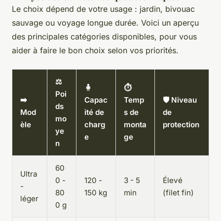
Le choix dépend de votre usage : jardin, bivouac
sauvage ou voyage longue durée. Voici un aperçu
des principales catégories disponibles, pour vous
aider à faire le bon choix selon vos priorités.
⚖️
🧍
⏱️
Poi
➡️
Capac
Temp
🛡️ Niveau
ds
Mod
ité de
s de
de
mo
èle
charg
monta
protection
ye
e
ge
n
60
Ultra
0 -
120 -
3 - 5
Élevé
-
80
150 kg
min
(filet fin)
léger
0 g