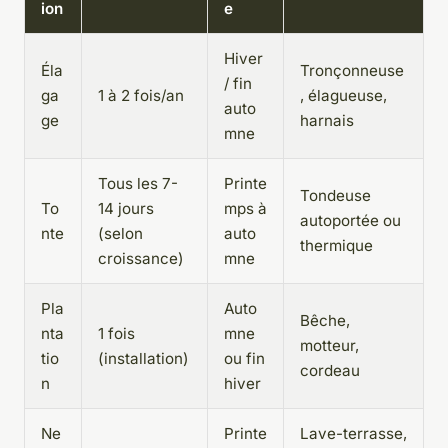
ion
e
Hiver
Éla
Tronçonneuse
/ fin
ga
1 à 2 fois/an
, élagueuse,
auto
ge
harnais
mne
Tous les 7-
Printe
Tondeuse
To
14 jours
mps à
autoportée ou
nte
(selon
auto
thermique
croissance)
mne
Pla
Auto
Bêche,
nta
1 fois
mne
motteur,
tio
(installation)
ou fin
cordeau
n
hiver
Ne
Printe
Lave-terrasse,