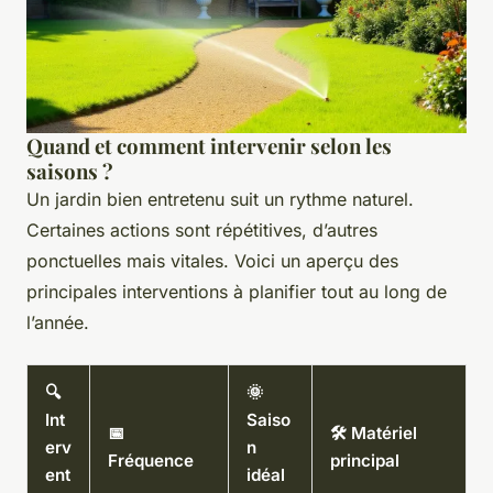
Quand et comment intervenir selon les
saisons ?
Un jardin bien entretenu suit un rythme naturel.
Certaines actions sont répétitives, d’autres
ponctuelles mais vitales. Voici un aperçu des
principales interventions à planifier tout au long de
l’année.
🔍
🌞
Int
Saiso
📅
🛠️ Matériel
erv
n
Fréquence
principal
ent
idéal