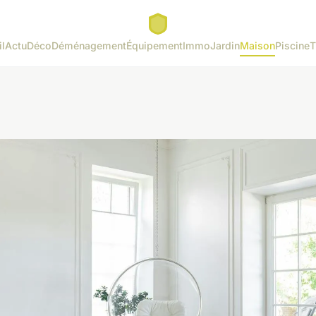
l
Actu
Déco
Déménagement
Équipement
Immo
Jardin
Maison
Piscine
T