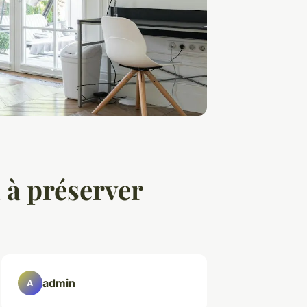
 à préserver
admin
A